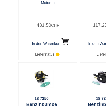
Motoren
431.50
117.2
CHF
In den Warenkorb
In den Wa
Lieferstatus:
Liefer
18-7350
18-7
Benzinpumpe
Benzin