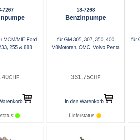
8-7267
18-7268
inpumpe
Benzinpumpe
ser MCM/MIE Ford
für GM 305, 307, 350, 400
für
233, 255 & 888
V8Motoren, OMC, Volvo Penta
.40
361.75
CHF
CHF
 Warenkorb
In den Warenkorb
status:
Lieferstatus: