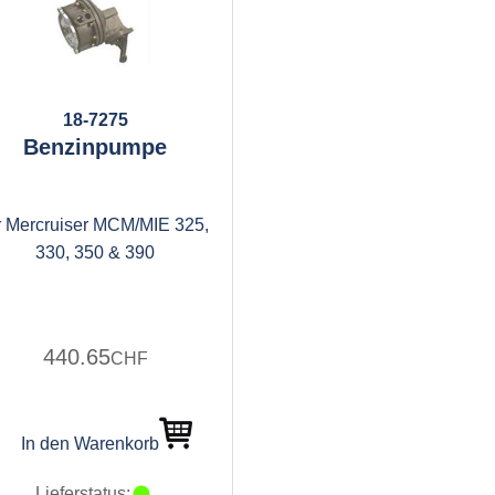
18-7275
Benzinpumpe
r Mercruiser MCM/MIE 325,
330, 350 & 390
440.65
CHF
In den Warenkorb
Lieferstatus: