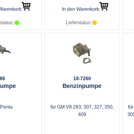
 Warenkorb
In den Warenkorb
status:
Lieferstatus:
286
18-7260
pumpe
Benzinpumpe
 Penta
für GM V8 283, 307, 327, 350,
fü
409
30