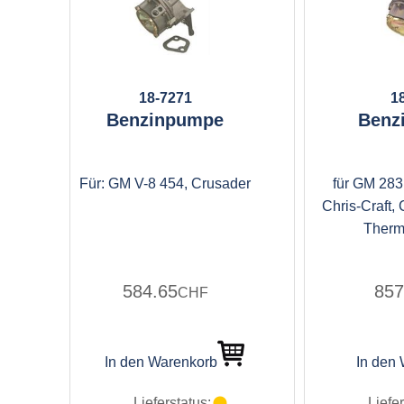
18-7271
1
Benzinpumpe
Benz
Für: GM V-8 454, Crusader
für GM 283,
Chris-Craft, 
Therm
584.65
857
CHF
In den Warenkorb
In den
Lieferstatus:
Liefer