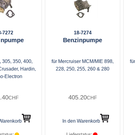
8-7272
18-7274
inpumpe
Benzinpumpe
 305, 350, 400,
für Mercruiser MCM/MIE 898,
fü
Crusader, Hardin,
228, 250, 255, 260 & 280
o-Electron
.40
405.20
CHF
CHF
 Warenkorb
In den Warenkorb
status:
Lieferstatus: