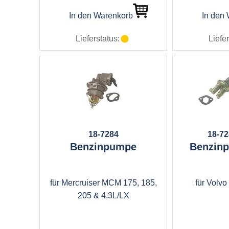
In den Warenkorb
In den
Lieferstatus:
Liefer
18-7284
18-7
Benzinpumpe
Benzin
für Mercruiser MCM 175, 185,
für Volvo
205 & 4.3L/LX