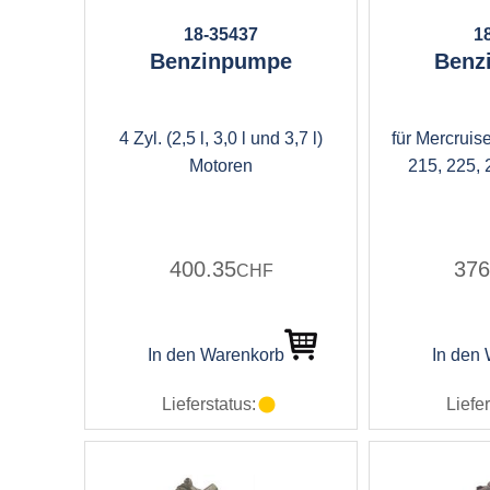
18-35437
1
Benzinpumpe
Benz
4 Zyl. (2,5 l, 3,0 l und 3,7 l)
für Mercrui
Motoren
215, 225, 
400.35
376
CHF
In den Warenkorb
In den
Lieferstatus:
Liefer