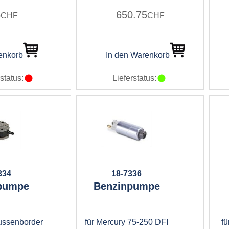
5
650.75
CHF
CHF
enkorb
In den Warenkorb
status:
Lieferstatus:
334
18-7336
pumpe
Benzinpumpe
ussenborder
für Mercury 75-250 DFI
fü