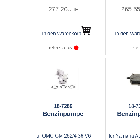
277.20
265.5
CHF
In den Warenkorb
In den War
Lieferstatus:
Liefer
18-7289
18-7
Benzinpumpe
Benzin
für OMC GM 262/4.36 V6
für Yamaha A