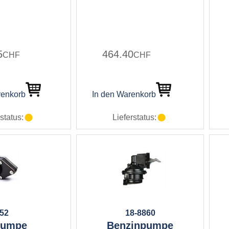
5
464.40
CHF
CHF
renkorb
In den Warenkorb
status:
Lieferstatus:
352
18-8860
pumpe
Benzinpumpe