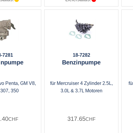
8-7281
18-7282
inpumpe
Benzinpumpe
vo Penta, GM V8,
für Mercruiser 4 Zylinder 2.5L,
fü
 307, 350
3.0L & 3.7L Motoren
.40
317.65
CHF
CHF