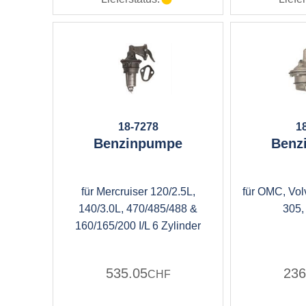
18-7278
1
Benzinpumpe
Benz
für Mercruiser 120/2.5L,
für OMC, Vol
140/3.0L, 470/485/488 &
305,
160/165/200 I/L 6 Zylinder
535.05
236
CHF