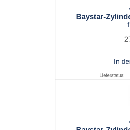
Baystar-Zylind
2
In d
Lieferstatus:
Baystar-Zylind