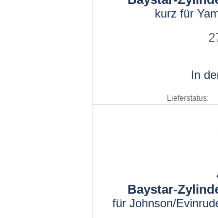
kurz für Ya
2
In d
Lieferstatus:
Baystar-Zylind
für Johnson/Evinrud