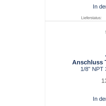
In d
Lieferstatus:
Anschluss T
1/8" NPT 
1
In d