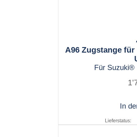
A96 Zugstange fü
Für Suzuki®
1’
In d
Lieferstatus: