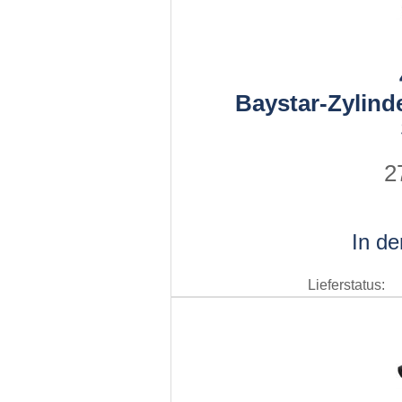
Baystar-Zylind
2
In d
Lieferstatus: