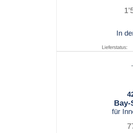
1’
In d
Lieferstatus:
4
Bay-S
für In
7