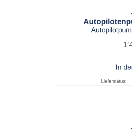
Autopiloten
Autopilotpu
1’
In d
Lieferstatus: