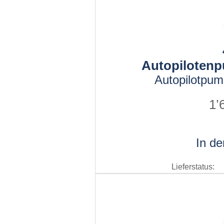
Autopiloten
Autopilotpu
1’
In d
Lieferstatus: