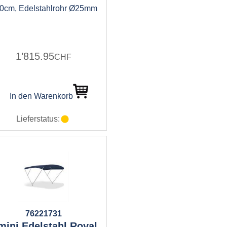
0cm, Edelstahlrohr Ø25mm
1’815.95
CHF
In den Warenkorb
Lieferstatus:
76221731
mini Edelstahl Royal,