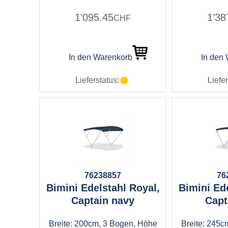
1’095.45
1’38
CHF
In den Warenkorb
In den
Lieferstatus:
Liefer
76238857
76
Bimini Edelstahl Royal,
Bimini Ede
Captain navy
Capt
Breite: 200cm, 3 Bogen, Höhe
Breite: 245c