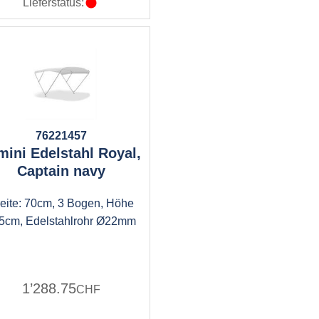
Lieferstatus:
76221457
mini Edelstahl Royal,
Captain navy
eite: 70cm, 3 Bogen, Höhe
5cm, Edelstahlrohr Ø22mm
1’288.75
CHF