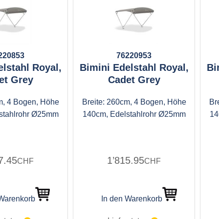
220853
76220953
lstahl Royal,
Bimini Edelstahl Royal,
Bi
et Grey
Cadet Grey
m, 4 Bogen, Höhe
Breite: 260cm, 4 Bogen, Höhe
Br
stahlrohr Ø25mm
140cm, Edelstahlrohr Ø25mm
14
7.45
1’815.95
CHF
CHF
 Warenkorb
In den Warenkorb