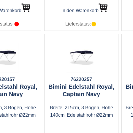
 Warenkorb
In den Warenkorb
status:
Lieferstatus:
220157
76220257
lstahl Royal,
Bimini Edelstahl Royal,
Bi
ain Navy
Captain Navy
m, 3 Bogen, Höhe
Breite: 215cm, 3 Bogen, Höhe
Bre
stahlrohr Ø22mm
140cm, Edelstahlrohr Ø22mm
1