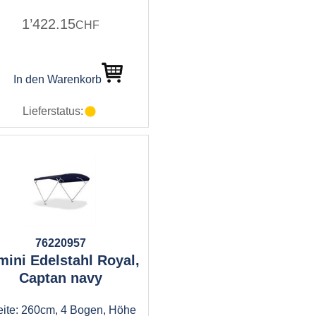
1’422.15
CHF
In den Warenkorb
Lieferstatus:
76220957
mini Edelstahl Royal,
Captan navy
eite: 260cm, 4 Bogen, Höhe