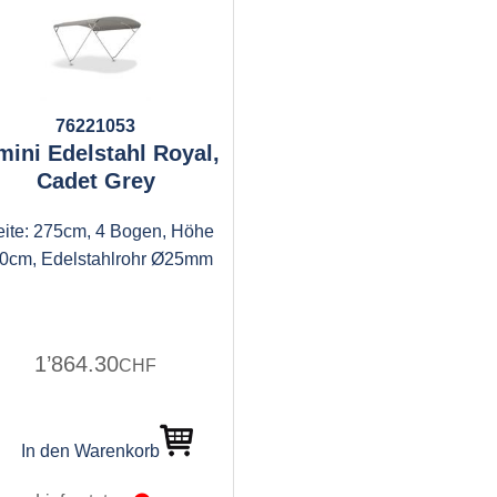
76221053
mini Edelstahl Royal,
Cadet Grey
eite: 275cm, 4 Bogen, Höhe
0cm, Edelstahlrohr Ø25mm
1’864.30
CHF
In den Warenkorb