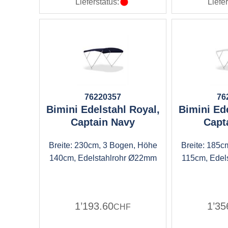
Lieferstatus:
Liefer
76220357
76
Bimini Edelstahl Royal,
Bimini Ede
Captain Navy
Capt
Breite: 230cm, 3 Bogen, Höhe
Breite: 185c
140cm, Edelstahlrohr Ø22mm
115cm, Edel
1’193.60
1’35
CHF