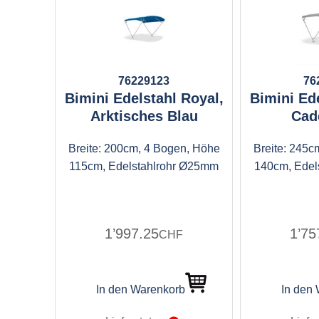
76229123
76
Bimini Edelstahl Royal,
Bimini Ede
Arktisches Blau
Cad
Breite: 200cm, 4 Bogen, Höhe
Breite: 245c
115cm, Edelstahlrohr Ø25mm
140cm, Edel
1’997.25
1’75
CHF
In den Warenkorb
In den