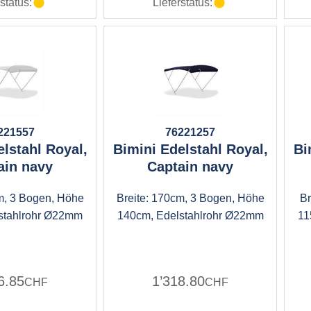
status:
Lieferstatus:
221557
76221257
lstahl Royal,
Bimini Edelstahl Royal,
Bi
ain navy
Captain navy
m, 3 Bogen, Höhe
Breite: 170cm, 3 Bogen, Höhe
Br
stahlrohr Ø22mm
140cm, Edelstahlrohr Ø22mm
11
6.85
1’318.80
CHF
CHF