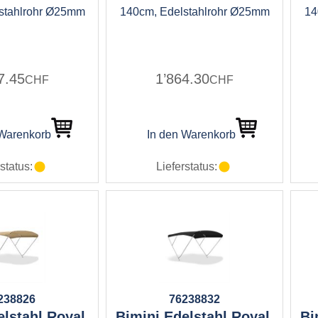
stahlrohr Ø25mm
140cm, Edelstahlrohr Ø25mm
14
7.45
1’864.30
CHF
CHF
 Warenkorb
In den Warenkorb
status:
Lieferstatus:
238826
76238832
lstahl Royal,
Bimini Edelstahl Royal,
Bi