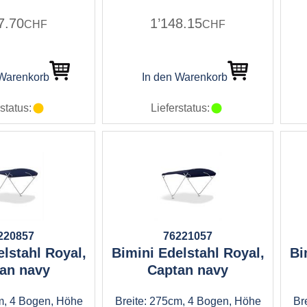
7.70
1’148.15
CHF
CHF
 Warenkorb
In den Warenkorb
status:
Lieferstatus:
220857
76221057
lstahl Royal,
Bimini Edelstahl Royal,
Bi
an navy
Captan navy
m, 4 Bogen, Höhe
Breite: 275cm, 4 Bogen, Höhe
Br