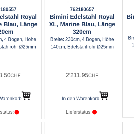
2180557
762180657
elstahl Royal
Bimini Edelstahl Royal
Bi
e Blau, Länge
XL, Marine Blau, Länge
20cm
320cm
Br
m, 4 Bogen, Höhe
Breite: 230cm, 4 Bogen, Höhe
1
stahlrohr Ø25mm
140cm, Edelstahlrohr Ø25mm
8.50
2’211.95
CHF
CHF
 Warenkorb
In den Warenkorb
status:
Lieferstatus: