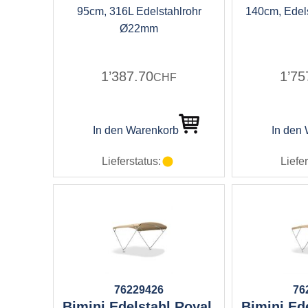
95cm, 316L Edelstahlrohr
140cm, Edel
Ø22mm
1’387.70
1’75
CHF
In den Warenkorb
In den
Lieferstatus:
Liefer
76229426
76
Bimini Edelstahl Royal,
Bimini Ede