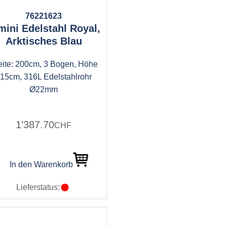
76221623
mini Edelstahl Royal,
Arktisches Blau
eite: 200cm, 3 Bogen, Höhe
15cm, 316L Edelstahlrohr
Ø22mm
1’387.70
CHF
In den Warenkorb
Lieferstatus: