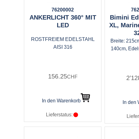
76200002
76
ANKERLICHT 360° MIT
Bimini Ed
LED
XL, Marin
3
ROSTFREIEM EDELSTAHL
Breite: 215c
AISI 316
140cm, Edel
156.25
CHF
2’12
In den Warenkorb
In den
Lieferstatus:
Liefer