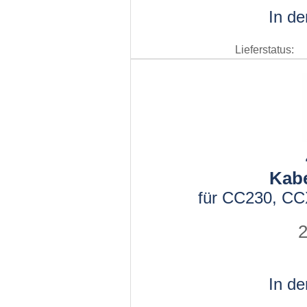
In d
Lieferstatus:
Kab
für CC230, C
2
In d