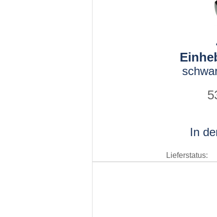
Einhe
schwar
5
In d
Lieferstatus: