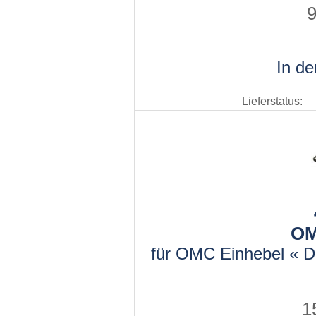
9
In d
Lieferstatus:
OM
für OMC Einhebel « D
1