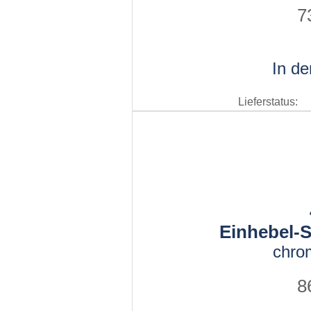
7
In d
Lieferstatus:
Einhebel-S
chro
8