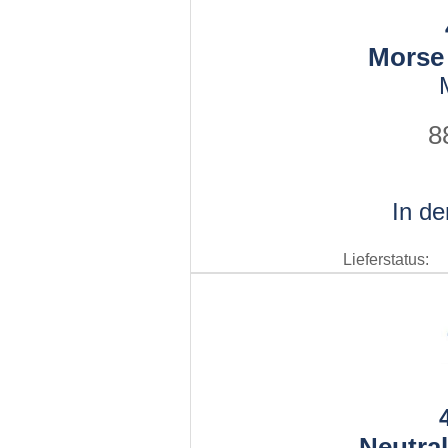
Morse
8
In d
Lieferstatus:
Neutral