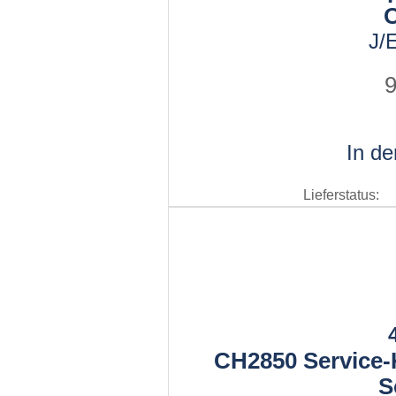
J/
9
In d
Lieferstatus:
CH2850 Service-K
S